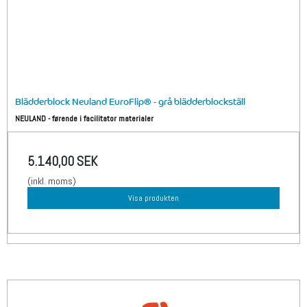
Blädderblock Neuland EuroFlip® - grå blädderblockställ
NEULAND - førende i facilitator materialer
5.140,00 SEK
(inkl. moms)
Visa produkten