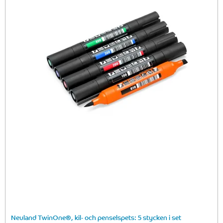
Neuland TwinOne®, kil- och penselspets: 5 stycken i set