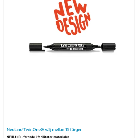
Neuland TwinOne® välj mellan 15 färger
NEULAND - førende i facilitator materialer