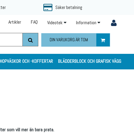
kter
Säker betalning
Artikler
FAQ
Videotek
Information
DIN VARUKORG ÄR TOM
HOPVÄSKOR OCH -KOFFERTAR
BLÄDDERBLOCK OCH GRAFISK VÄGG
lter som vill mer än bara prata.