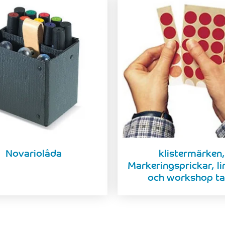
Novariolåda
klistermärken,
Markeringsprickar, li
och workshop t