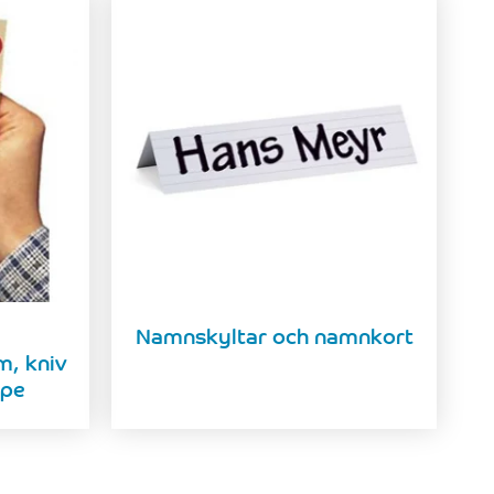
Namnskyltar och namnkort
m, kniv
ape