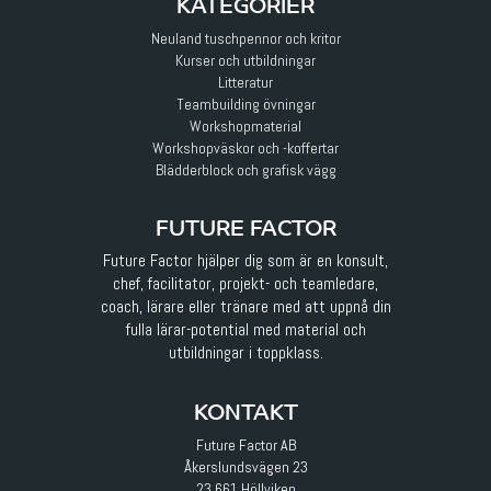
KATEGORIER
Neuland tuschpennor och kritor
Kurser och utbildningar
Litteratur
Teambuilding övningar
Workshopmaterial
Workshopväskor och -koffertar
Blädderblock och grafisk vägg
FUTURE FACTOR
Future Factor hjälper dig som är en konsult,
chef, facilitator, projekt- och teamledare,
coach, lärare eller tränare med att uppnå din
fulla lärar-potential med material och
utbildningar i toppklass.
KONTAKT
Future Factor AB
Åkerslundsvägen 23
23 661 Höllviken