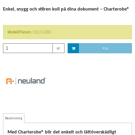
Enkel, snygg och stilren koll på dina dokument – Charterobe®
Modell/Varunr.:
0213.1000
st.
Köp
Beskrivning
Med Charterobe® blir det enkelt och lättöverskådligt