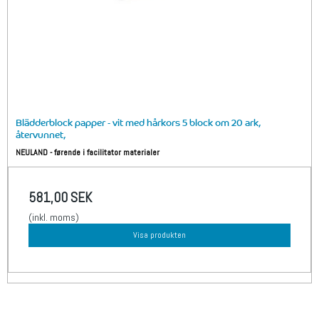
Blädderblock papper - vit med hårkors 5 block om 20 ark,
återvunnet,
NEULAND - førende i facilitator materialer
581,00 SEK
(inkl. moms)
Visa produkten