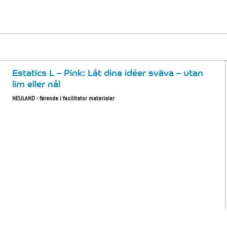
Estatics L – Pink: Låt dina idéer sväva – utan
lim eller nål
NEULAND - førende i facilitator materialer