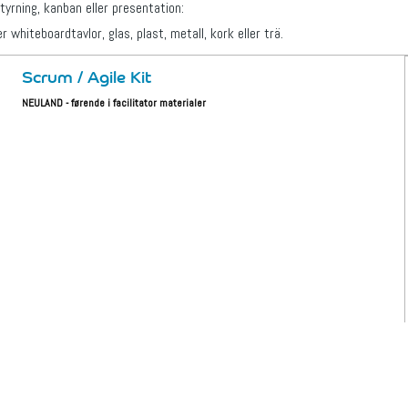
styrning, kanban eller presentation:
r whiteboardtavlor, glas, plast, metall, kork eller trä.
Scrum / Agile Kit
NEULAND - førende i facilitator materialer