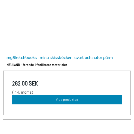
mySketchbooks - mina skissböcker - svart och natur pärm
NEULAND - førende i facilitator materialer
262,00 SEK
(inkl. moms)
Visa produkten