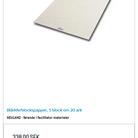
Blädderblockspapper, 5 block om 20 ark
NEULAND - førende i facilitator materialer
338,00 SEK