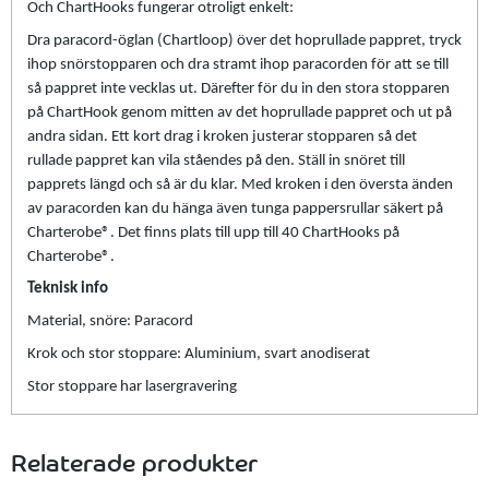
Och ChartHooks fungerar otroligt enkelt:
Dra paracord-öglan (Chartloop) över det hoprullade pappret, tryck
ihop snörstopparen och dra stramt ihop paracorden för att se till
så pappret inte vecklas ut. Därefter för du in den stora stopparen
på ChartHook genom mitten av det hoprullade pappret och ut på
andra sidan. Ett kort drag i kroken justerar stopparen så det
rullade pappret kan vila ståendes på den. Ställ in snöret till
papprets längd och så är du klar. Med kroken i den översta änden
av paracorden kan du hänga även tunga pappersrullar säkert på
Charterobe®. Det finns plats till upp till 40 ChartHooks på
Charterobe®.
Teknisk info
Material, snöre: Paracord
Krok och stor stoppare: Aluminium, svart anodiserat
Stor stoppare har lasergravering
Relaterade produkter