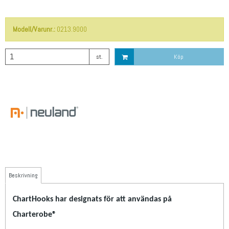
Modell/Varunr.:
0213.9000
st.
Köp
Beskrivning
ChartHooks har designats för att användas på
Charterobe®