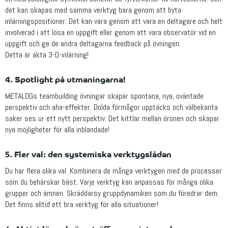
det kan skapas med samma verktyg bara genom att byta
inlärningspositioner. Det kan vara genom att vara en deltagare och helt
involverad i att lösa en uppgift eller genom att vara observatör vid en
uppgift och ge de andra deltagarna feedback på övningen.
Detta är äkta 3-D-inlärning!
4. Spotlight på utmaningarna!
METALOGs teambuilding övningar skapar spontana, nya, oväntade
perspektiv och aha-effekter. Dolda förmågor upptäcks och välbekanta
saker ses ur ett nytt perspektiv. Det kittlar mellan öronen och skapar
nya möjligheter för alla inblandade!
5. Fler val: den systemiska verktygslådan
Du har flera olika val. Kombinera de många verktygen med de processer
som du behärskar bäst. Varje verktyg kan anpassas för många olika
grupper och ämnen. Skräddarsy gruppdynamiken som du föredrar dem.
Det finns alltid ett bra verktyg för alla situationer!