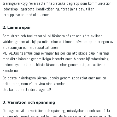
träningsverktyg "översätter" teoretiska begrepp som kommunikation,
ledarskap, lagarbete, konfliktlösning, försäljning osv. till en
läroupplevelse med alla sinnen.
2. Lämna spår
Som lärare och facilitator vill vi förändra något och göra skillnad i
världen genom att hjälpa människor att kunna påverka optimeringen av
arbetsmiljön och arbetssituationen.
METALOGs teambuilding övningar hjälper dig att skapa djup inlärning
med äkta känslor genom livliga interaktioner. Modern hjärnforskning
understryker att det bästa lärandet sker genom att just aktivera
känslorna.
De bästa inlärningsmiljöerna uppnås genom goda relationer mellan
deltagarna, som vågar visa sina känslor.
Det kan du sätta din prägel på!
3. Variation och spänning
Deltagarna vill ha variation och spänning, misslyckande och succé. Ur
en neurobiologisk synvinkel behöver de fyrverkerier till nervcellerna. Och