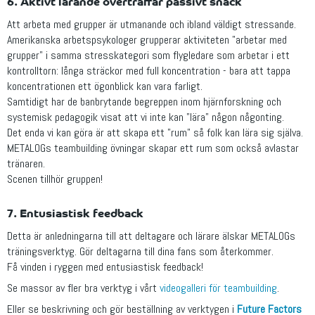
6. Aktivt lärande överträffar passivt snack
Att arbeta med grupper är utmanande och ibland väldigt stressande.
Amerikanska arbetspsykologer grupperar aktiviteten "arbetar med
grupper" i samma stresskategori som flygledare som arbetar i ett
kontrolltorn: långa sträckor med full koncentration - bara att tappa
koncentrationen ett ögonblick kan vara farligt.
Samtidigt har de banbrytande begreppen inom hjärnforskning och
systemisk pedagogik visat att vi inte kan "lära" någon någonting.
Det enda vi kan göra är att skapa ett "rum" så folk kan lära sig själva.
METALOGs teambuilding övningar skapar ett rum som också avlastar
tränaren.
Scenen tillhör gruppen!
7. Entusiastisk feedback
Detta är anledningarna till att deltagare och lärare älskar METALOGs
träningsverktyg. Gör deltagarna till dina fans som återkommer.
Få vinden i ryggen med entusiastisk feedback!
Se massor av fler bra verktyg i vårt
videogalleri för teambuilding
.
Eller se beskrivning och gör beställning av verktygen i
Future Factors