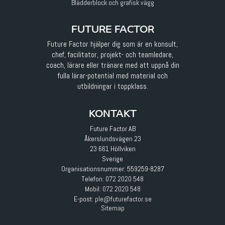
Blädderblock och grafisk vägg
FUTURE FACTOR
Future Factor hjälper dig som är en konsult,
chef, facilitator, projekt- och teamledare,
coach, lärare eller tränare med att uppnå din
fulla lärar-potential med material och
utbildningar i toppklass.
KONTAKT
Future Factor AB
Åkerslundsvägen 23
23 661 Höllviken
Sverige
Organisationsnummer: 559259-8287
Telefon:
072 2020 548
Mobil:
072 2020 548
E-post
:
ple@futurefactor.se
Sitemap