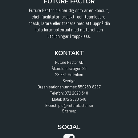
FUTURE FACTOR
Future Factor hjälper dig som är en konsult,
chef, facilitator, projekt- och teamledare,
coach, lärare eller tränare med att uppnå din
fulla lärar-potential med material och
utbildningar i toppklass.
KONTAKT
Future Factor AB
Åkerslundsvägen 23
23 661 Höllviken
Sverige
Organisationsnummer: 559259-8287
Telefon:
072 2020 548
Mobil:
072 2020 548
E-post
:
ple@futurefactor.se
Sitemap
SOCIAL