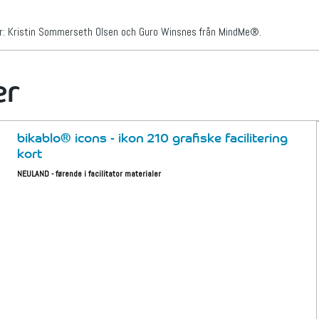
er: Kristin Sommerseth Olsen och Guro Winsnes från MindMe®.
er
bikablo® icons - ikon 210 grafiske facilitering
kort
NEULAND - førende i facilitator materialer