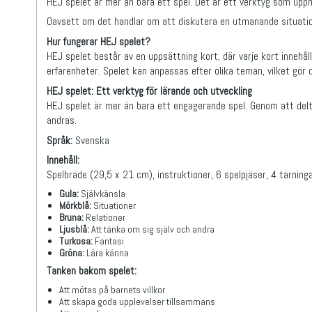
HEJ spelet är mer än bara ett spel. Det är ett verktyg som uppm
Oavsett om det handlar om att diskutera en utmanande situation 
Hur fungerar HEJ spelet?
HEJ spelet består av en uppsättning kort, där varje kort innehål
erfarenheter. Spelet kan anpassas efter olika teman, vilket gör 
HEJ spelet: Ett verktyg för lärande och utveckling
HEJ spelet är mer än bara ett engagerande spel. Genom att delta 
andras.
Språk:
Svenska
Innehåll:
Spelbräde (29,5 x 21 cm), instruktioner, 6 spelpjäser, 4 tärning
Gula:
Självkänsla
Mörkblå:
Situationer
Bruna:
Relationer
Ljusblå:
Att tänka om sig själv och andra
Turkosa:
Fantasi
Gröna:
Lära känna
Tanken bakom spelet:
Att mötas på barnets villkor
Att skapa goda upplevelser tillsammans