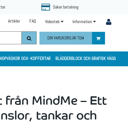
kter
Säker betalning
Artikler
FAQ
Videotek
Information
DIN VARUKORG ÄR TOM
HOPVÄSKOR OCH -KOFFERTAR
BLÄDDERBLOCK OCH GRAFISK VÄGG
 från MindMe – Ett
nslor, tankar och