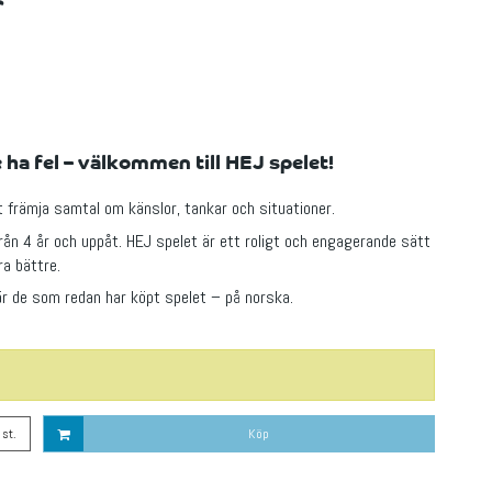
r
ha fel – välkommen till HEJ spelet!
t främja samtal om känslor, tankar och situationer.
från 4 år och uppåt. HEJ spelet är ett roligt och engagerande sätt
a bättre.
r de som redan har köpt spelet – på norska.
st.
Köp