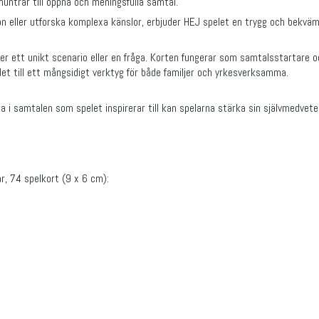
untrar till öppna och meningsfulla samtal.
eller utforska komplexa känslor, erbjuder HEJ spelet en trygg och bekväm p
ler ett unikt scenario eller en fråga. Korten fungerar som samtalsstartare 
det till ett mångsidigt verktyg för både familjer och yrkesverksamma.
i samtalen som spelet inspirerar till kan spelarna stärka sin självmedveten
ar, 74 spelkort (9 x 6 cm):