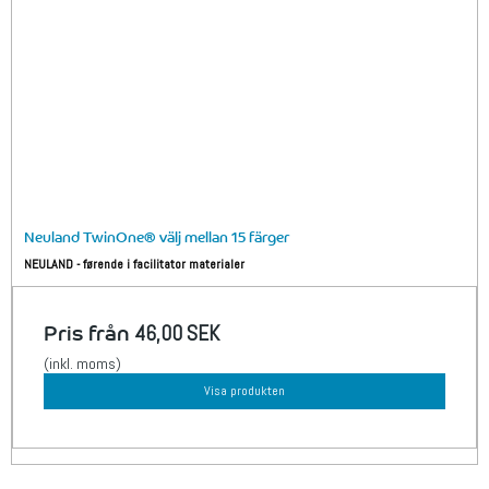
Neuland TwinOne® välj mellan 15 färger
NEULAND - førende i facilitator materialer
Pris från
46,00 SEK
(inkl. moms)
Visa produkten