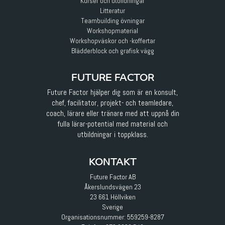
Kurser och utbildningar
Litteratur
Teambuilding övningar
Workshopmaterial
Workshopväskor och -koffertar
Blädderblock och grafisk vägg
FUTURE FACTOR
Future Factor hjälper dig som är en konsult,
chef, facilitator, projekt- och teamledare,
coach, lärare eller tränare med att uppnå din
fulla lärar-potential med material och
utbildningar i toppklass.
KONTAKT
Future Factor AB
Åkerslundsvägen 23
23 661 Höllviken
Sverige
Organisationsnummer: 559259-8287