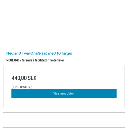
Neuland TwinOne® set med 10 färger
NEULAND - førende i facilitator materialer
440,00 SEK
(inkl. moms)
Visa produkten