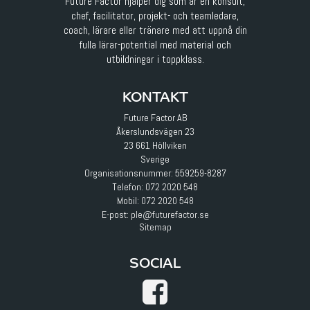
Future Factor hjälper dig som är en konsult,
chef, facilitator, projekt- och teamledare,
coach, lärare eller tränare med att uppnå din
fulla lärar-potential med material och
utbildningar i toppklass.
KONTAKT
Future Factor AB
Åkerslundsvägen 23
23 661 Höllviken
Sverige
Organisationsnummer: 559259-8287
Telefon:
072 2020 548
Mobil:
072 2020 548
E-post
:
ple@futurefactor.se
Sitemap
SOCIAL