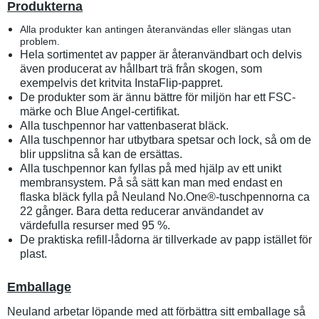
Produkterna
Alla produkter kan antingen återanvändas eller slängas utan
problem.
Hela sortimentet av papper är återanvändbart och delvis
även producerat av hållbart trä från skogen, som
exempelvis det kritvita InstaFlip-pappret.
De produkter som är ännu bättre för miljön har ett FSC-
märke och Blue Angel-certifikat.
Alla tuschpennor har vattenbaserat bläck.
Alla tuschpennor har utbytbara spetsar och lock, så om de
blir uppslitna så kan de ersättas.
Alla tuschpennor kan fyllas på med hjälp av ett unikt
membransystem. På så sätt kan man med endast en
flaska bläck fylla på Neuland No.One®-tuschpennorna ca
22 gånger. Bara detta reducerar användandet av
värdefulla resurser med 95 %.
De praktiska refill-lådorna är tillverkade av papp istället för
plast.
Emballage
Neuland arbetar löpande med att förbättra sitt emballage så