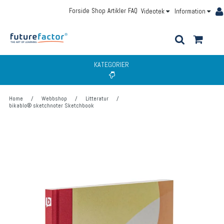
Forside
Shop
Artikler
FAQ
Videotek
Information
KATEGORIER
Home
/
Webbshop
/
Litteratur
/
bikablo® sketchnoter Sketchbook