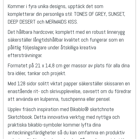
Kommer i fyra unika designs, upptäck det som
kompletterar din personliga stil: TONES OF GREY, SUNSET,
DEEP DESERT och MERMAIDS KISS.
Det hållbara hardcover, komplett med en robust linnerygg
säkerställer långtidshållbar kvalitet och fungerar som en
pålitlig följeslagare under åtskilliga kreativa
eftersträvningar.
Formatet på 21 x 14,8 cm ger massor av plats för alla dina
bra idéer, tankar och projekt.
Med 128 sidor solitt viktat papper säkerställer skissaren en
enastående rit- och skrivupplevelse, oavsett om du föredrar
att använda en kulpenna, tuschpenna eller pensel.
Upplev fräsch inspiration med Bikablo® sketchnote
Sketchbook. Detta innovativa verktyg med nyttiga och
praktiska bikablo-symboler kommer lyfta dina
anteckningsfärdigheter så du kan omfamna en produktiv