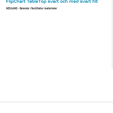
FlipChart TableTop svart och med svart filt
NEULAND - førende i facilitator materialer