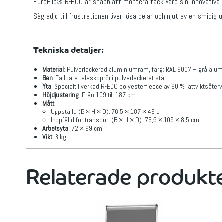
EuroFlip® R-ECO är snabb att montera tack vare sin innovativa 
Säg adjö till frustrationen över lösa delar och njut av en smidig 
Tekniska detaljer:
Material
: Pulverlackerad aluminiumram, färg: RAL 9007 – grå alu
Ben
: Fällbara teleskoprör i pulverlackerat stål
Yta
: Specialtillverkad R-ECO polyesterfleece av 90 % lättviktsåterv
Höjdjustering
: Från 109 till 187 cm
Mått
:
Uppställd (B × H × D): 76,5 × 187 × 49 cm
Ihopfälld för transport (B × H × D): 76,5 × 109 × 8,5 cm
Arbetsyta
: 72 × 99 cm
Vikt
: 8 kg
Relaterade produkt