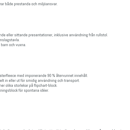
rar både prestanda och miljöansvar.
ende eller sittande presentationer, inklusive användning från rullstol.
nslagstavla.
e barn och vuxna.
yesterfleece med imponerande 90 % återvunnet innehåll.
elt in eller ut för smidig användning och transport.
 olika storlekar på flipchart-block.
ckningsblock för spontana idéer.