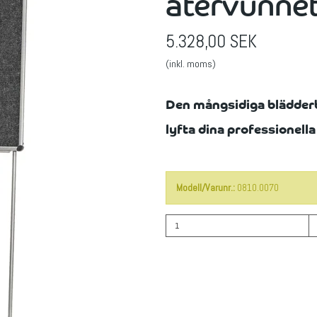
återvunnet
5.328,00 SEK
(inkl. moms)
Den mångsidiga blädderb
lyfta dina professionell
Modell/Varunr.:
0810.0070