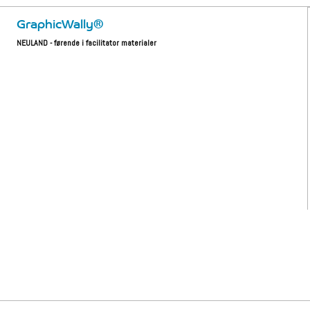
GraphicWally®
NEULAND - førende i facilitator materialer