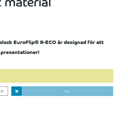
 material
lock EuroFlip® R-ECO är designad för att
a presentationer!
st.
Köp