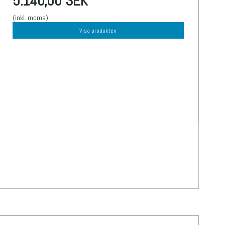
5.140,00 SEK
(inkl. moms)
Visa produkten