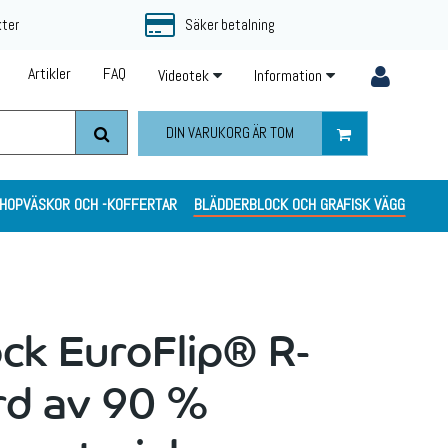
kter
Säker betalning
Artikler
FAQ
Videotek
Information
DIN VARUKORG ÄR TOM
HOPVÄSKOR OCH -KOFFERTAR
BLÄDDERBLOCK OCH GRAFISK VÄGG
ck EuroFlip® R-
rd av 90 %