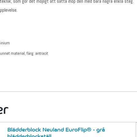
teknik, som gör det möjligt att sätta ihop den med bara några enkla steg.
upplevelse.
minium
unnet material, färg: antracit
er
Blädderblock Neuland EuroFlip® - grå
blädderblockställ