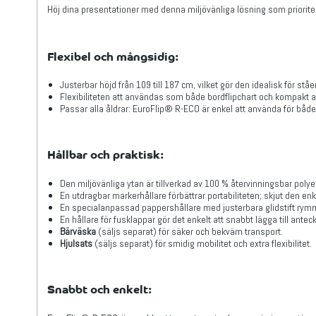
Höj dina presentationer med denna miljövänliga lösning som priorite
Flexibel och mångsidig:
Justerbar höjd från 109 till 187 cm, vilket gör den idealisk för stå
Flexibiliteten att användas som både bordflipchart och kompakt a
Passar alla åldrar: EuroFlip® R-ECO är enkel att använda för båd
Hållbar och praktisk:
Den miljövänliga ytan är tillverkad av 100 % återvinningsbar pol
En utdragbar markerhållare förbättrar portabiliteten; skjut den enk
En specialanpassad pappershållare med justerbara glidstift rymmer
En hållare för fusklappar gör det enkelt att snabbt lägga till ante
Bärväska
(säljs separat) för säker och bekväm transport.
Hjulsats
(säljs separat) för smidig mobilitet och extra flexibilitet.
Snabbt och enkelt: