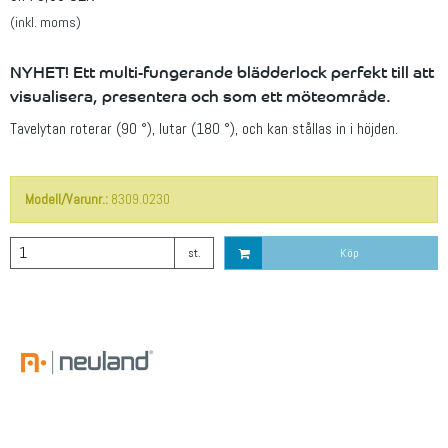
(inkl. moms)
NYHET! Ett multi-fungerande blädderlock perfekt till att
visualisera, presentera och som ett möteområde.
Tavelytan roterar (90 °), lutar (180 °), och kan stållas in i höjden.
Modell/Varunr.:
8309.0230
st.
Köp