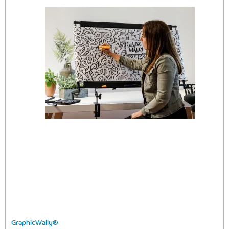
GraphicWally®