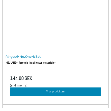
Ringos® No.One 4/Set
NEULAND - førende i facilitator materialer
144,00 SEK
(inkl. moms)
Visa produkten