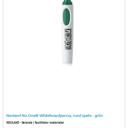
Neuland No.One® Whiteboardpenna, rund spets - grön
NEULAND - førende i facilitator materialer