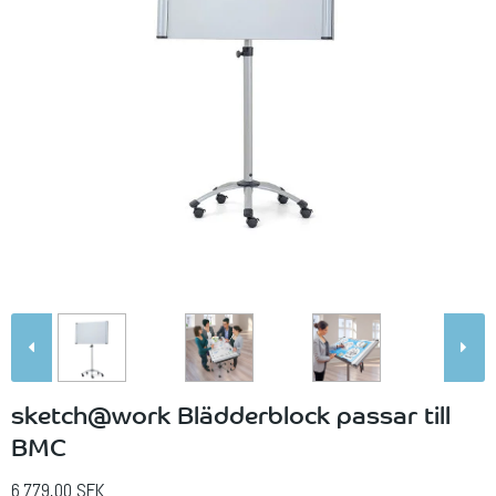
sketch@work Blädderblock passar till
BMC
6.779,00 SEK