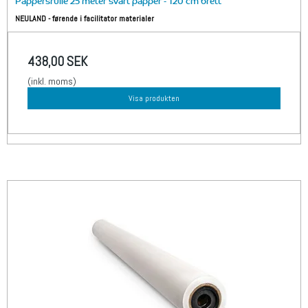
Pappersrulle 25 meter svart papper - 120 cm brett
NEULAND - førende i facilitator materialer
438,00 SEK
(inkl. moms)
Visa produkten