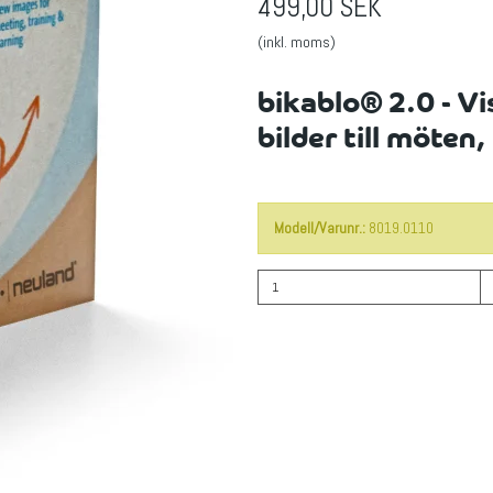
499,00 SEK
(inkl. moms)
bikablo® 2.0 - V
bilder till möten
Modell/Varunr.:
8019.0110